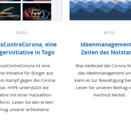
BLOG
BLOG
sContreCorona, eine
Ideenmanagement
gerinitiative in Togo
Zeiten des Notsta
ousContreCorona ist eine
Was bedeutet die Corona Kr
ne-Initiative für Bürger aus
das Ideenmanagement un
im Kampf gegen die Corona
kann es zur Bewältigung bei
ise. HYPE unterstützt die
Lesen Sie unseren Beitrag 
iative mit einer Hackathon-
Hartmut Neckel.
tform. Lesen Sie den ersten
trag unserer Artikelserie.