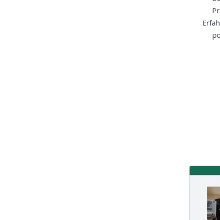
Pr
Erfah
po