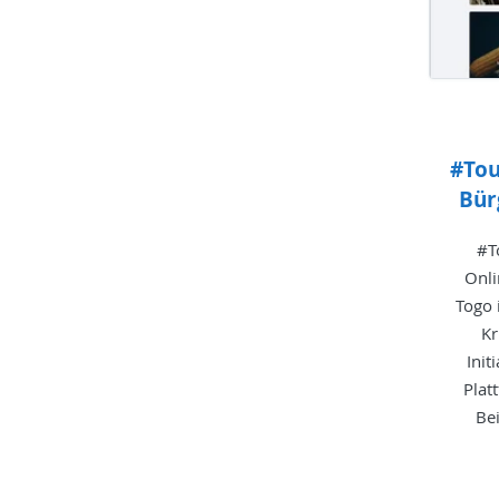
#Tou
Bür
#T
Onli
Togo 
Kr
Init
Plat
Bei