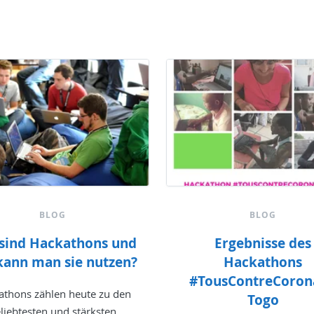
BLOG
BLOG
sind Hackathons und
Ergebnisse des
kann man sie nutzen?
Hackathons
#TousContreCoron
athons zählen heute zu den
Togo
liebtesten und stärksten