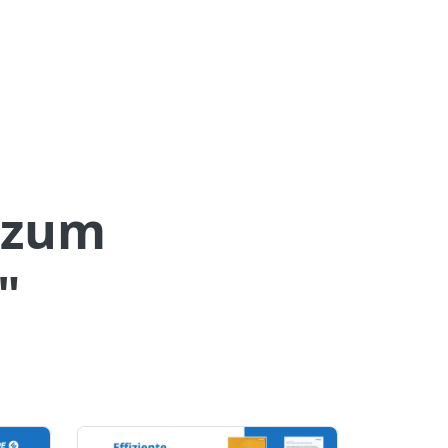
 zum
"