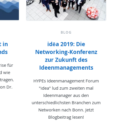
BLOG
 in
idēa 2019: Die
nds
Networking-Konferenz
zur Zukunft des
ise für
Ideenmanagements
d wie
tragen.
HYPEs Ideenmanagement Forum
von Dr.
"idea" lud zum zweiten mal
Ideenmanager aus den
unterschiedlichsten Branchen zum
Networken nach Bonn. Jetzt
Blogbeitrag lesen!