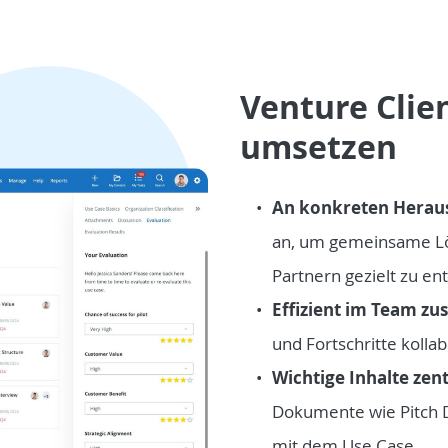
Venture Clie
umsetzen
An konkreten Heraus
an, um gemeinsame Lö
Partnern gezielt zu en
Effizient im Team z
und Fortschritte kolla
Wichtige Inhalte zent
Dokumente wie Pitch 
mit dem Use Case.