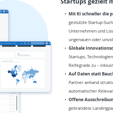
Startups gezielt 
Mit KI schneller die
gestützte Startup-Suc
Unternehmen und Lösun
ungenauen oder unvol
Globale Innovations
Startups, Technologie
Reifegrade zu – inklu
Auf Daten statt Bauc
Partner anhand struktu
automatischer Releva
Offene Ausschreibu
gebrandete Landingpag