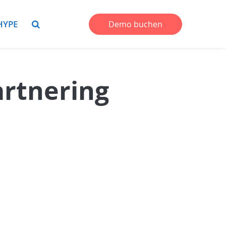
HYPE
Demo buchen
artnering