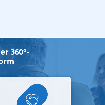
er 360°-
form