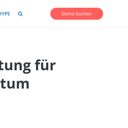
HYPE
Demo buchen
tung für
stum