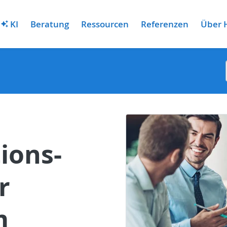
KI
Beratung
Ressourcen
Referenzen
Über 
ions-
r
m