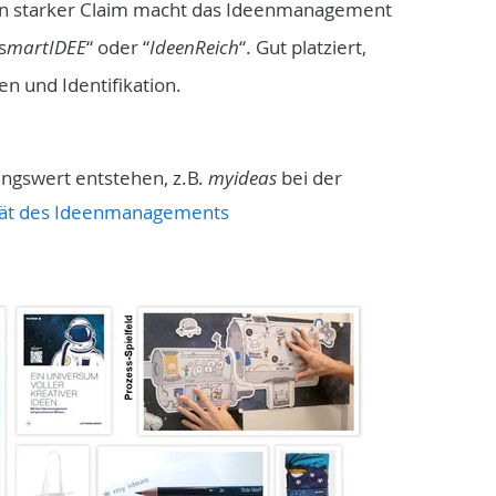
in starker Claim macht das Ideenmanagement
“s
martIDEE
“ oder “
IdeenReich
“. Gut platziert,
n und Identifikation.
gswert entstehen, z.B.
myideas
bei der
tät des Ideenmanagements