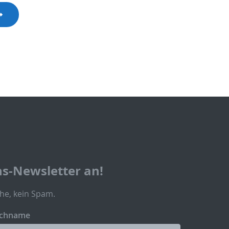
ns-Newsletter an!
he, kein Spam.
chname