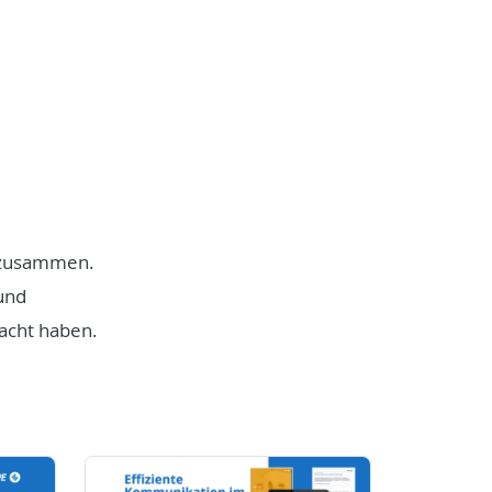
n zusammen.
und
acht haben.