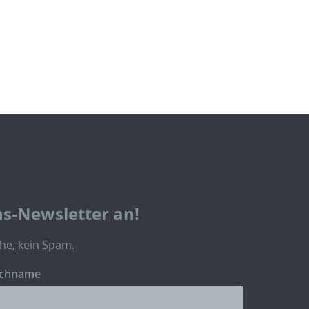
ns-Newsletter an!
he, kein Spam.
chname