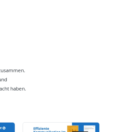
n zusammen.
und
acht haben.