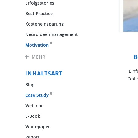
Erfolgsstories
Best Practice
Kosteneinsparung
Neuroideenmanagement
Motivation
B
MEHR
Einf
INHALTSART
Onli
Blog
Case Study
Webinar
E-Book
Whitepaper
Report