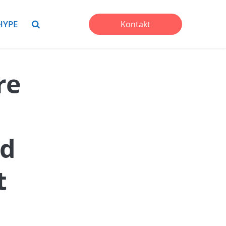
HYPE
Kontakt
re
nd
t