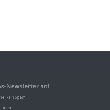
ns-Newsletter an!
he, kein Spam.
chname